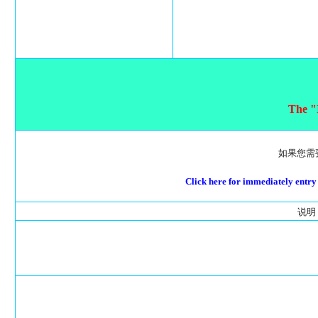
The "
如果您需
Click here for immediately entr
说明：