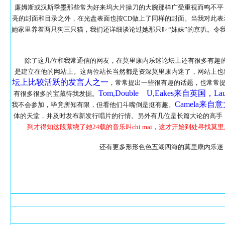
廉姆斯或汉斯季墨那些常为好来坞大片操刀的大腕那样广受重视而鸣不平
亮的封面和目录之外，在光盘表面也按CD做上了同样的封面。当我对此表
她家里养着两只狗三只猫，我们还详细谈论过她那只叫“妹妹”的京叭。令
除了这几位和我常通信的网友，在莫里康内乐迷论坛上还有很多有趣
是建立在他的网站上。这两位站长当然都是资深莫里康内迷了，网站上也都
坛上比较活跃的发言人之一
，常常提出一些很有趣的话题，也常常
Tom,Double U,Eakes来自英国，
有很多很多的宝藏待我发掘。
Camela来自
我不会参加，毕竟所知有限，但看他们斗嘴倒是挺有趣。
体的天堂，并及时发布新发行唱片的行情。另外有几位是长篇大论的高手
到才得知这段萦绕了她24载的音乐叫chi mai，这才开始到处寻找莫里
还有更多形形色色五湖四海的莫里康内乐迷，
15-0