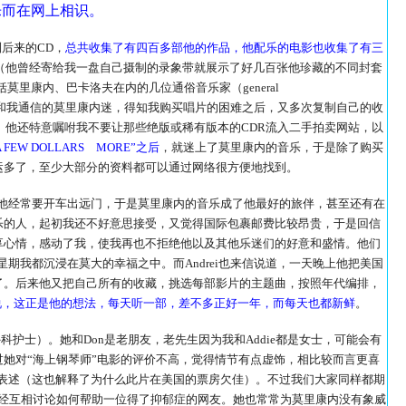
乐而在网上相识。
到后来的CD，
总共收集了有四百多部他的作品，他配乐的电影也收集了有三
本（他曾经寄给我一盘自己摄制的录象带就展示了好几百张他珍藏的不同封套
为包括莫里康内、巴卡洛夫在内的几位通俗音乐家（general
个和我通信的莫里康内迷，得知我购买唱片的困难之后，又多次复制自己的收
。他还特意嘱咐我不要让那些绝版或稀有版本的CDR流入二手拍卖网站，以
FEW DOLLARS MORE”之后
，就迷上了莫里康内的音乐，于是除了购买
运多了，至少大部分的资料都可以通过网络很方便地找到。
他经常要开车出远门，于是莫里康内的音乐成了他最好的旅伴，甚至还有在
乐的人，起初我还不好意思接受，又觉得国际包裹邮费比较昂贵，于是回信
享心情，感动了我，使我再也不拒绝他以及其他乐迷们的好意和盛情。他们
星期我都沉浸在莫大的幸福之中。而Andrei也来信说道，一天晚上他把美国
了。后来他又把自己所有的收藏，挑选每部影片的主题曲，按照年代编排，
的说，这正是他的想法，每天听一部，差不多正好一年，而每天也都新鲜
。
护士）。她和Don是老朋友，老先生因为我和Addie都是女士，可能会有
她对“海上钢琴师”电影的评价不高，觉得情节有点虚饰，相比较而言更喜
来表述（这也解释了为什么此片在美国的票房欠佳）。不过我们大家同样都期
曾经互相讨论如何帮助一位得了抑郁症的网友。她也常常为莫里康内没有象威