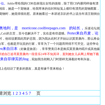
一位。
Addie寄给我的CDR也体现出女性的缜细，除了照CD内册同样做有漂
相应，她是一个宠物迷，给我寄来的信封和短笺上都印有漂亮的宠物图案，
的宠物时，她觉得很欣慰。原来她看过一本讲述京叭的书上说当年清王朝倒台
，
利，是 morricone.coolfreepages.com 的站长
乐迷论坛就
Perter来自丹麦，论
ali的主页，至今也解决不了，实在是有些遗憾。
时，他却说要因此而妒忌我，因为我从此时才开始认识莫里康内，那么将会
力军，也都是开玩笑的行家，常常为了一个问题而辩得不可开交。这些争论
phen来自日本
（好象是旅居），常常赞美日本是购买莫里康内唱片或其他媒
讲述自己追寻莫里康内一段音乐24年不知其详，直到她女儿从网上帮她下载
来自菲律宾的Jing
，宛如我当初刚入门时那样充满着好奇和兴奋。
上也结识了更多的朋友，真是有缘千里来相会！
浏览
1
2
3
4
5
7
页