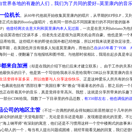
自世界各地的有趣的人们，我们为了共同的爱好--莫里康内的音
一位机长
。从60年代他就开始收集莫里康内的唱片，从早期的EP到LP，又
正式出版的Bootleg版唱片，也有同一部作品不同国家发行的不同封套的版
P）
他曾经两次去意大利和莫里康内本人见过面
，一次是在意大利fabriano
内不会说英语他们交谈不多，但老先生还是很为这两次机会而自豪。他也是第一
品寄给我。这些唱片有的即使在国外都已经绝版，所以对我来说更是弥足珍贵
藏早期，在美国也并没有很多人知道莫里康内，而他自己
自从65年看了“FOR A 
每到一处，便翻遍了当地报纸和图书馆。与他那时侯相比，我现在起步真是幸
样都来自加洲
（却是在我的介绍下他们后来才建立联系）。由于工作的关系
他最快乐的日子。他是第一个写信给我表示乐意给我寄CDR以分享莫里康内音
生活变得丰富多采，所以他要与人分享这份快乐。
正是这种爱乐人所共有的分
个包裹就包括有“西部往事”“美国往事”和“教会”等最著名的作品，那之后的一个
也正在听着其中的音乐，真是觉得非常高兴。我想，这就是分享所带来的乐趣
一部分CDR给我。我数了一下目录里的作品总数，
有350部左右，他也调侃
用品公司的地区主管
（不过一次偶然的机会得知她以前居然做过十几年的外科
谈论到的就是“天堂电影院”，无论是音乐还是电影，发现都是彼此的至爱。不过
使“海上钢琴师”有深刻的寓意，他们还是不习惯用这样一个空中楼阁式的故事
热心助人的一个，每当有人提出问题或困难，就经常能看见她的回复，我们还