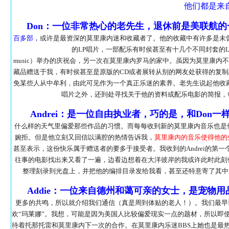
他们都是来
Don：一位非常热心的老先生，退休前是美联航的
百多部，
或许是最资深的莫里康内迷和收藏者了。他的收藏中有许多是未曾
的LP唱片，一部配乐有时侯甚至有十几个不同封套的L
music）举办的庆祝会，另一次在莫里康内罗马的家中。虽因为莫里康
藏品赠送于我，有时侯甚至是原版的CD或者展转从别的网友处获得的复制
免某些人从中牟利，由此可见作为一个真正乐迷的素养。老先生说起他收
唱片之外，还到处寻找关于他的资料或配乐电影的简报，
Andrei：是一位自由执业者，巧的是，和Don一
什么样的天气里偏爱那些作品的习惯。而每每收到新的莫里康内音乐也是
婉拒。但是他立刻又回信以满腔的热情告诉我，
莫里康内的音乐使得他的
甚至表示，这份快乐属于赠送者的要多于接受者。我收到的Andrei的第一
往事的电影找出来又看了一遍，边看边想着在大洋彼岸的我或许此时此刻
整理刻录到光盘上，并把他的编排目录发给我看，甚至还特意寄了其中
Addie：一位来自德州和蔼可亲的女士，是宠物
更多的共鸣，所以就介绍我们通信（真是周到体贴的老人！）。我们最早
欢“玛莱娜”。我想，可能是因为美国人比较偏爱现实一点的题材，所以即
待着托那托雷和莫里康内下一次的合作。在莫里康内乐迷BBS上她也是最