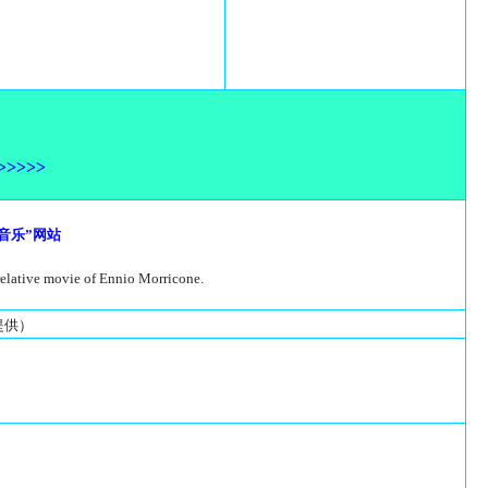
>>>>>
音乐”网站
relative movie of Ennio Morricone.
.提供）