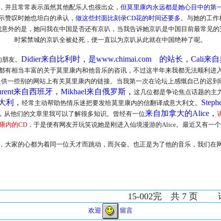
，并且常常表示虽然其他配乐人也很出众，
但莫里康内永远都是她心目中的第
示赞叹时她也坦白的承认，
做这些封面比刻录CD花的时间还要多
。与她的工作
我意外的是，她问我在中国是否还有京叭，当我告诉她京叭是中国目前最常见
时紫禁城的京叭全被处死，便一直以为京叭从此就在中国绝种了呢。
Didier来自比利时，是www.chimai.com 的站长，Cali来自奥地
的朋友。
有相当丰富的关于莫里康内和他音乐的咨讯，不过这半年来我都无法顺利进入C
提供一些别的网站上有关莫里康内的链接。当我第一次在论坛上感慨自己的迟到
Laurent来自西班牙，Mikhael来自俄罗斯，
这几位都是争论焦点话题的主
意大利，
Ste
经常主动帮助热情乐迷把要发给莫里康内的信翻译成意大利文。
来自加拿大的Alice，
，从他们的文章里我可以了解很多知识。曾经有一位
康内的CD，
于是便有网友开玩笑说她是刚进入仙境漫游的Alice。最近又有一个
大家的心都为着同一位天才而跳动，而兴奋。也正是为了他的音乐，我们在网
02完 共 7 页 请
欢迎
留言