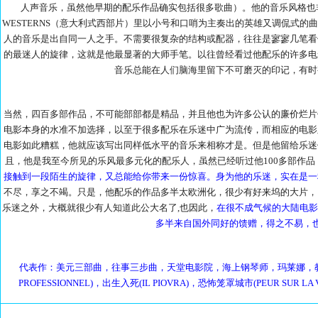
人声音乐，虽然他早期的配乐作品确实包括很多歌曲）。他的音乐风格也非常
WESTERNS（意大利式西部片）里以小号和口哨为主奏出的英雄又调侃式
人的音乐是出自同一人之手。不需要很复杂的结构或配器，往往是寥寥几笔看
的最迷人的旋律，这就是他最显著的大师手笔。以往曾经看过他配乐的许多电
音乐总能在人们脑海里留下不可磨灭的印记，有时
当然，四百多部作品，不可能部部都是精品，并且他也为许多公认的廉价烂片
电影本身的水准不加选择，以至于很多配乐在乐迷中广为流传，而相应的电影
电影如此糟糕，他就应该写出同样低水平的音乐来相称才是。但是他留给乐迷
且，他是我至今所见的乐风最多元化的配乐人，虽然已经听过他100多部作
接触到一段陌生的旋律，又总能给你带来一份惊喜。身为他的乐迷，实在是一
不尽，享之不竭。只是，他配乐的作品多半太欧洲化，很少有好来坞的大片，
乐迷之外，大概就很少有人知道此公大名了,也因此，
在很不成气候的大陆电影
多半来自国外同好的馈赠，得之不易，
代表作：美元三部曲，往事三步曲，天堂电影院，海上钢琴师，玛莱娜，教
PROFESSIONNEL)，出生入死(IL PIOVRA)，恐怖笼罩城市(PEUR SUR LA VI