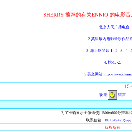
SHERRY 推荐的有关ENNIO 的电影
1.
北京人民广播电台
2.莫里康内电影音乐作品
3. 海上钢琴师-1,
-2
,
-3,
-4,
-
4. 蛇-1,
-2.
5.英文网站 http://www.chima
15-002共 7 页
欢迎
留言
为了准确显示图像请使用800x600分辩率和
联系信箱
867549420@qq
版权所有