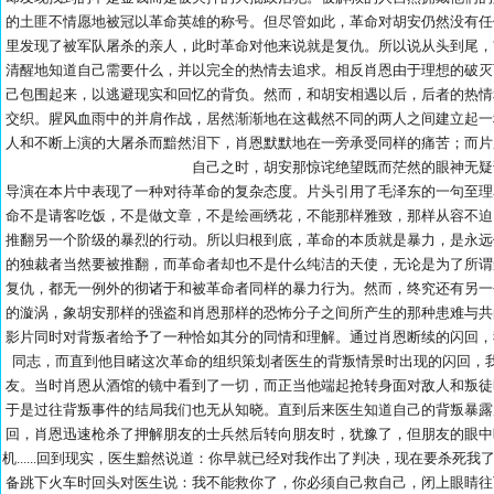
的土匪不情愿地被冠以革命英雄的称号。但尽管如此，革命对胡安仍然没有任
里发现了被军队屠杀的亲人，此时革命对他来说就是复仇。所以说从头到尾，
清醒地知道自己需要什么，并以完全的热情去追求。相反肖恩由于理想的破灭
己包围起来，以逃避现实和回忆的背负。然而，和胡安相遇以后，后者的热情
交织。腥风血雨中的并肩作战，居然渐渐地在这截然不同的两人之间建立起一
人和不断上演的大屠杀而黯然泪下，肖恩默默地在一旁承受同样的痛苦；而片
自己之时，胡安那惊诧绝望既而茫然的眼神无疑
导演在本片中表现了一种对待革命的复杂态度。片头引用了毛泽东的一句至理
命不是请客吃饭，不是做文章，不是绘画绣花，不能那样雅致，那样从容不迫
推翻另一个阶级的暴烈的行动。所以归根到底，革命的本质就是暴力，是永远
的独裁者当然要被推翻，而革命者却也不是什么纯洁的天使，无论是为了所谓
复仇，都无一例外的彻诸于和被革命者同样的暴力行为。然而，终究还有另一
的漩涡，象胡安那样的强盗和肖恩那样的恐怖分子之间所产生的那种患难与共
影片同时对背叛者给予了一种恰如其分的同情和理解。通过肖恩断续的闪回，
同志，而直到他目睹这次革命的组织策划者医生的背叛情景时出现的闪回，
友。当时肖恩从酒馆的镜中看到了一切，而正当他端起抢转身面对敌人和叛徒
于是过往背叛事件的结局我们也无从知晓。直到后来医生知道自己的背叛暴露
回，肖恩迅速枪杀了押解朋友的士兵然后转向朋友时，犹豫了，但朋友的眼中
机......回到现实，医生黯然说道：你早就已经对我作出了判决，现在要杀死
备跳下火车时回头对医生说：我不能救你了，你必须自己救自己，闭上眼睛往