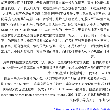
却不能因此而得到宽慰，于是选择了随同火车一起灰飞烟灭。事实上软弱也是
磨使我放弃了，我又能怎样，难道自杀吗？既然没有勇气自杀，那就选择被动
大多数人都不会足够坚强到在遭受折磨时不做叛徒，至少我自己肯定不会。
同导演的其他几部电影一样，音乐对于此片的人物塑造，场景描写乃至整个氛
我产生强烈影响的配乐，当然是出自大师手笔。提到音乐在影片中对人的感染力之巨
SERGIO LEONE在他与MORRICONE合作的二十年里，更是把作曲家
命题材影片里必然会出现的英雄式的雄壮主题，相反，一开始出现了一个有点
宽广的抒情主题，极富怀旧和感伤的色彩，其间又时不时穿插着怪异的男声，所唱出的
的名字。配合那段攻占银行的战斗场面出现的，不是那种让人一听就感到紧张
出现了几小段对莫扎特小夜曲夸张的变奏。而时常伴随主人公内心思绪的那段
容。
片中的两位主演也是功力不浅，虽然一位操着时不时露出美国口音的伪墨西哥
Steiger把一位粗鲁率真的乡巴佬演得活灵活现，你根本想像不出他和日瓦哥医生中
片中的造型简直就是酷弊了，使你不由自主
最后再来说一下影片的片名。这部电影是我所了解的拥有片名最多的一部，在意大利上
是"Duck You Sucker!"，这是肖恩每次在炸药引爆前都要对胡安说的
联系起来而促进上座率，换成了A Fistful Of Dynamite的片名。但是最贴切的名字
Revolution(Once upon a time in the revolution)，革命
又传承了导演关于三部曲的
(该片将于2004春节前在
“莫里康音乐”
推