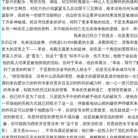
了影片的配乐，有些古怪、调侃，却又时时透露出一种让人无法释怀的伤感和
所有中文网页，对此片的介绍寥寥无几且仅限于三言两语，根本没有任何头绪
篇影评，虽然有一些细节没能明白，但边听音乐边看评论的结果居然是被感动
了许多神秘感。然后寻找更多的评论，得到了更多零散的信息，于是支离破碎
从另一种语言上获得的资料，并不能弥补自己无法亲身体验的遗憾。如今，终
我来说已经少了些悬念，但是看完以
言归正传，先来说说故事。仍然是LEONE酷爱的主题，杀戮和死亡，背叛和
更大的背景之下——革命，杀戮主题更大的延伸。胡安是一个典型的墨西哥社
群富人所说，是“畜生”。但这个“畜生”却并不认命，也不无知，他敢于奋起
他的富人结果是被他彻底的洗劫。但对于革命，他自有看法，“革命，我可了
到了改变的时候了，于是那些没读书的穷人就去干，但是无论革命成功与否
人。”胡安很现实，没有什么崇高的理想，他最大的愿望就是成功地抢劫一次
遇到来自爱尔兰的炸药专家肖恩并且见识到炸药的威力时，他一心一意只想说
的革命者，却因为经历过好友的背叛、革命的失败和逃亡，变得愤世嫉俗，
命，但已经不是为了信念，只是因为手中的炸药赋予他非凡的破坏力，使他在
一开场他的亮相方式就已经暗示了这一点：伴随着地动山摇的爆炸声呼啸而来
的炸药足可以把整个地图改写一半，在胡安等乡野土匪眼里，他无疑就是一个
想的救世主。肖恩对胡安的梦想并不感兴趣，但是就象胡安说的那样，命运
遍，但可能因为西班牙语里没有“肖”这个音，胡安没听清，肖恩就把名字发成了J
安），是天意destiny），不管自愿还是被动，他们都一起投入到了混乱的
却发现找到的不是金钱而是被关押的大批政治犯。被解救的人自然拥戴他们的