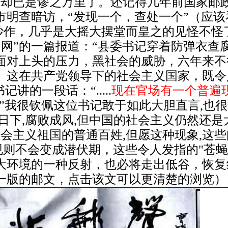
差却已是谬之万里了。还记得几年前国家邮
市明查暗访，“发现一个，查处一个”（应
炒作，几乎是大摇大摆堂而皇之的见怪不怪
民网”的一篇报道：“县委书记穿着防弹衣查
面对上头的压力，黑社会的威胁，六年来不
。这在共产党领导下的社会主义国家，既令
的一段话：“.....
现在官场有一个普遍现
”我很钦佩这位书记敢于如此大胆直言,也
日下,腐败成风,但中国的社会主义仍然还是
社会主义祖国的普通百姓,但愿这种现象,这
规则不会变成潜伏期，这些令人发指的"苍蝇
大环境的一种反射，也必将走出低谷，恢复
一版的邮文，点击该文可以更清楚的浏览）