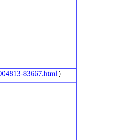
2004813-83667.html
）