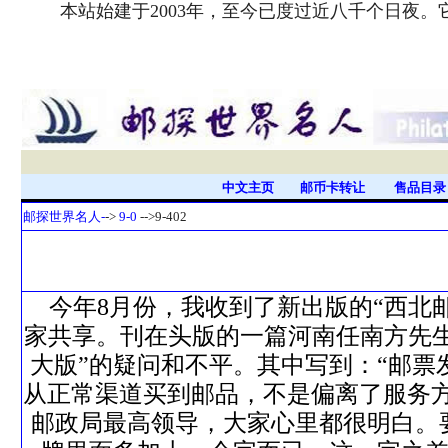
本站始建于2003年，至今已度过近八千个日夜
中文主页
邮币卡转让
售品目
邮探世界名人-
->
9-0
-->9-402
今年8月份，我收到了新出版的“西北
家共享。刊在头版的一篇河南任南方先生的
大版”的疑问和不平。其中写到：“邮
从正常渠道买到邮品，不是偏离了服务
邮政局最高领导，大家心里都很明白。要