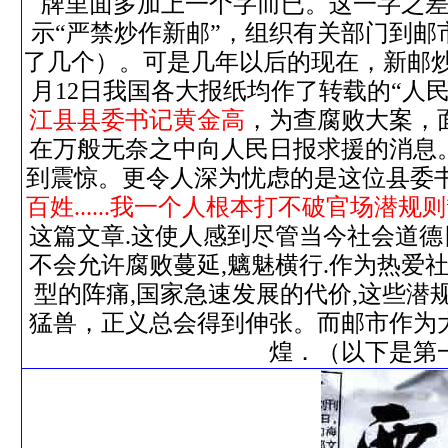
牌里面多加上一个字而已。这一字之
示“严禁炒作新邮”，组织有关部门到邮
了几个）。可是几年以后的现在，新邮
月12日我国各大报纸均作了转载的“人
江县县委书记黄金高
，为查腐败大案，
在万般无奈之中向人民日报求援的消息
到震惊。更令人深为忧虑的是这位县委书记讲
百姓......我一个人根本打不破官场潜规则
这篇文章.这使人感到尽管当今社会道德
不会允许腐败蔓延,魑魅横行.作为热爱
型的阵痛,国家急速发展的代价,这些潜
猛兽，正义总会得到伸张。而邮市作为
煌．（以下是第