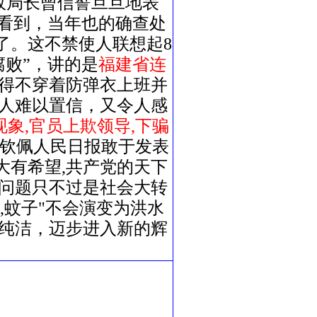
政局长曾信誓旦旦地表
该看到，当年也的确查处
了。这不禁使人联想起8
腐败”，讲的是
福建省连
得不穿着防弹衣上班并
人难以置信，又令人感
象,官员上欺领导,下骗
很钦佩人民日报敢于发表
大有希望,共产党的天下
些问题只不过是社会大转
,蚊子"不会演变为洪水
纯洁，迈步进入新的辉