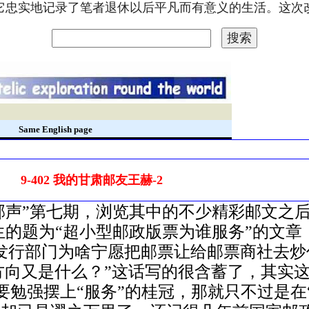
。它忠实地记录了笔者退休以后平凡而有意义的生活。这
录
Same English page
9-402 我的甘肃邮友王赫-2
邮声”第七期，浏览其中的不少精彩邮文之
题为“超小型邮政版票为谁服务”的文章，讲
票发行部门为啥宁愿把邮票让给邮票商社去
方向又是什么？”这话写的很含蓄了，其实
勉强摆上“服务”的桂冠，那就只不过是在