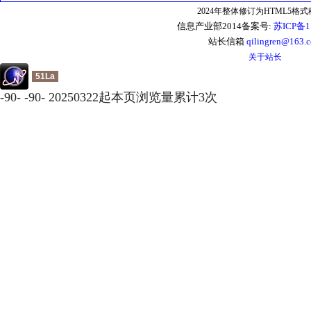
2024年整体修订为HTML5格
信息产业部2014备案号:
苏ICP备1
站长信箱
qilingren@163.
关于站长
51La
-
90
-
-
90
-
20250322起本页浏览量累计
3
次