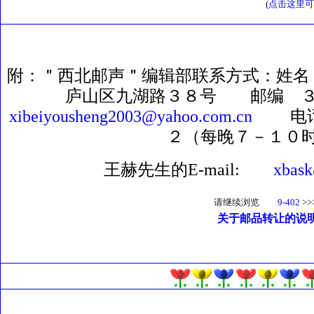
(
点击这里可
附：＂西北邮声＂编辑部联系方式：姓名
庐山区九湖路３８号 邮编 ３３
xibeiyousheng2003@yahoo.com.cn
电话 
２（每晚７－１０
王赫先生的E-mail:
xbask
请继续浏览
9-402
>>
关于邮品转让的说