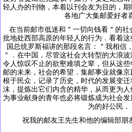
轻人办的刊物，本着以刊会友为目的，期
各地广大集邮爱好者喜
在当前邮市低迷和＂一切向钱看＂的社
批地处西部高原的年轻人的行为．看着这
国总统罗斯福讲的那段名言：＂我相信
＂．在中国，尽管这社会大转型的大浪波
令人惊叹不止的欲壑难填之辈，但从这些
邮的未来，社会的希望．集邮事业就像京
根于民众，记录了历史，时代的发展变迁
沫，提炼出它们内含的精华，从而更为人
为事业献身的青年也必将锻炼成为社会发
为的好公民
祝我的邮友王先生和他的编辑部朋