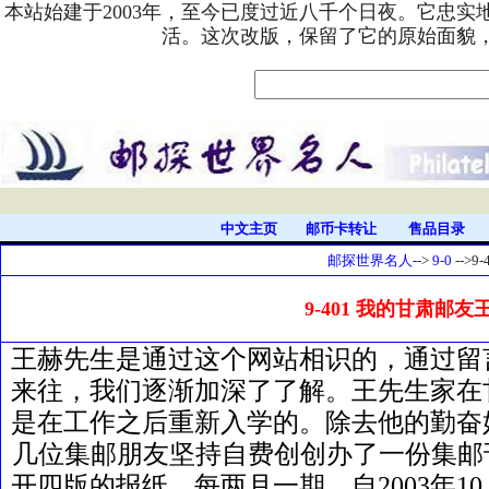
本站始建于2003年，至今已度过近八千个日夜。它忠
活。这次改版，保留了它的原始面貌
中文主页
邮币卡转让
售品目录
邮探世界名人-
->
9-0
-->9-
9-401 我的甘肃邮友王
王赫先生是通过这个网站相识的，通过留
来往，我们逐渐加深了了解。王先生家在
是在工作之后重新入学的。除去他的勤奋
几位集邮朋友坚持自费创创办了一份集邮
开四版的报纸，每两月一期，自2003年1