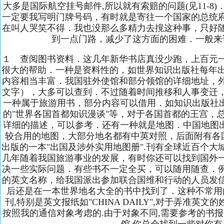
大多是国际航空挂号邮件,所以就有索赔的问题(见11-8
一定要我写明门牌号码，有时就是寄往一个国家的总统
在叫人哭笑不得．我也没那么多精力去撹这种事，只好
到一点门路，减少了这方面的困难．一般来
１ 查阅图书资料．这几年新华书店真没少跑，上百元
很大的帮助．一种是资料性的，如世界知识出版社每年出
内容相当丰富．我国驻外使馆和部分领馆的详细地址，
文字），大多可以查到．不过随着时间推移和人事变迁
一种属于旅游用书，部分内容可以借用．如知识出版社出
的"世界各国首都知识漫谈"等，对于各国首都的王宫，
详细的描述，可以参考．还有一种就是地图．中国地图出
较合用的地图，大部分地名都有中英对照，后面附有各
出版的一本"出国及涉外实用地图册".刊有全球近百个
几年随着我国旅游事业的发展，有时你还可以找到国外
决一些实际问题．有些书不一定全买，可以随用随查．
的英文名称，给我国派出参加联合国维和行动的人员发
后还是在一本世界地名大全的书中找到了．这种不常用
刊,特别是英文报纸如"CHINA DAILY",对于弄准英
按照我的通信对象考虑的.由于对象不同,需要参考的书