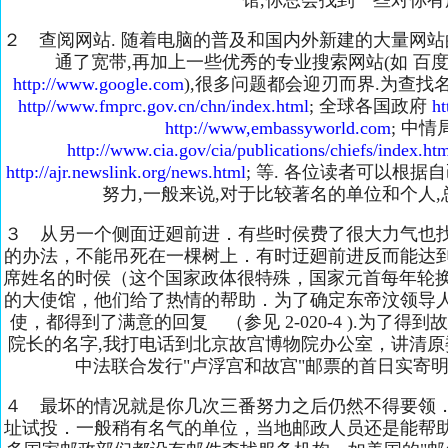
馆,你总会找到一些对你有
２ 查阅网站. 随着电脑的普及和国内外新建的大量网站
通了宽带,再加上一些优秀的专业搜索网站(如 百
http://www.google.com
),很多问题都会迎刃而界.为查找
http//www.fmprc.gov.cn/chn/index.html
; 全球各国政府
ht
http://www,embassyworld.com
; 中
http://www.cia.gov/cia/publications/chiefs/index.ht
http://ajr.newslink.org/news.html
; 等. 各位读者可以根
努力,一般来说,对于比较著名的单位和个人,
３ 从另一个侧面迂廻前进．有些时侯费了很大力气也
的办法，不能吊死在一棵树上．有时迂廻前进反而能达
席姓名的时侯（这个国家政体很特殊，国家元首每年轮换一位，
的大使馆，他们给了热情的帮助．为了确定东帝汶领导
使，都得到了满意的回复 （参见 2-020-4 ).为了
院长的名字,我打电话到北京故宫博物院办公室，讲清原
中法联合发行"卢浮宫和故宫"邮票的首日实寄
４ 最坏的情况就是你几次三番努力之后仍然不得要领
址试投．一般稍有名气的单位，当地邮政人员还是能帮