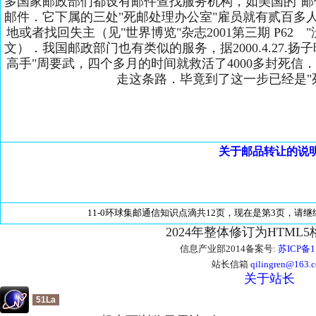
多国家邮政部们都设有邮件查找服务机构，如美国的"邮
邮件．它下属的三处"死邮处理办公室"雇员就有贰百多
地或者找回失主（见"世界博览"杂志2001第三期 P62
文）．我国邮政部门也有类似的服务，据2000.4.27.
高手"周要武，四个多月的时间就救活了4000多封死
走这条路．毕竟到了这一步已经是"
关于邮品转让的说
11-0环球集邮通信知识点滴
共12页，现在是第3页，请
2024年整体修订为HTML
信息产业部2014备案号:
苏ICP备1
站长信箱
qilingren@163.
关于站长
51La