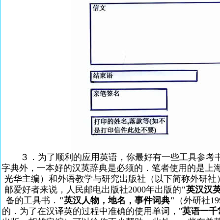
３．为了顺利的应用英语，你最好有一些工具参考
字典外，一本好的汉英辞典是必须的．笔者使用的是上海交
光华主编）和外语教学与研究出版社（以下简称外研社）
邮爱好者来说，人民邮电出版社2000年出版的
"英汉汉
备的工具书．
"英汉人物，地名，事件词典"
（外研社1
的．为了在汉译英的过程中准确的使用单词，"
英语一千