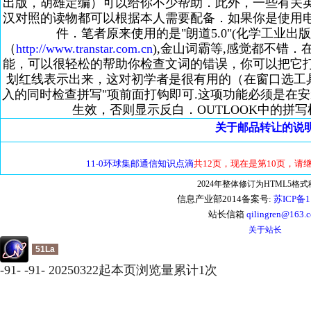
出版，胡雄定编）可以给你不少帮助．此外，一些有关
汉对照的读物都可以根据本人需要配备．如果你是使用
件．笔者原来使用的是"朗道5.0"(化学工业
（
http://www.transtar.com.cn
),金山词霸等,感觉都不错
能，可以很轻松的帮助你检查文词的错误，你可以把它
划红线表示出来，这对初学者是很有用的（在窗口选工
入的同时检查拼写"项前面打钩即可.这项功能必须是在安装
生效，否则显示反白．OUTLOOK中的拼
关于邮品转让的说
11-0环球集邮通信知识点滴
共12页，现在是第10页，请
2024年整体修订为HTML5格
信息产业部2014备案号:
苏ICP备1
站长信箱
qilingren@163.
关于站长
51La
-
91
-
-
91
-
20250322起本页浏览量累计
1
次