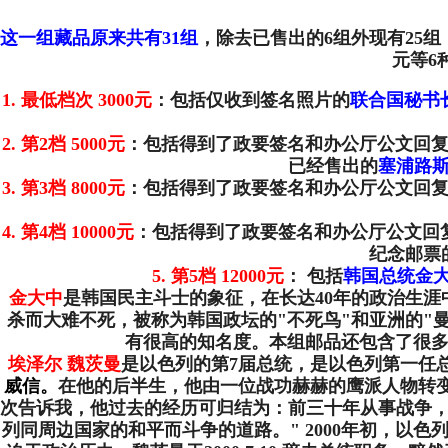
这一组藏品原来共有31组
，除去已售出的6组外现有25组，根
元等6
1. 最低档次 3000元
：包括仅收到签名照片的
联合国秘书
2. 第2档 5000元
：包括得到了政要签名和办公厅公文回
已经售出的
塞浦路
3. 第3档 8000元
：包括得到了政要签名和办公厅公文回
4. 第4档 10000元
：包括得到了政要签名和办公厅公文回
纪念邮票
5. 第5档 12000元
： 包括
韩国总统金
金大中
是
韩国民主斗士的象征，在长达40年的政治生涯
杀而大难不死，被称为韩国政坛的"不死鸟"和亚洲的"
有很高的知名度。
本组邮品还包含了很多
埃泽尔 魏茨曼
是以色列的第7届总统，是以色列第一任总
威信。
在他的后半生，他由一位战功赫赫的鹰派人物转
次告诉我，他过去的经历可归结为：前三十年从事战争
列同周边国家的和平而斗争的道路。" 2000年初，以