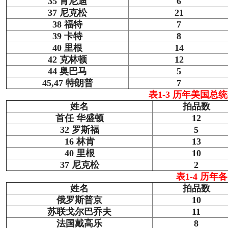
35 肯尼迪
6
37 尼克松
21
38 福特
7
39 卡特
8
40 里根
14
42 克林顿
12
44 奥巴马
5
45,47 特朗普
7
表1-3 历年美国总
姓名
拍品数
首任 华盛顿
12
32 罗斯福
5
16 林肯
13
40 里根
10
37 尼克松
2
表1-4 历年
姓名
拍品数
俄罗斯普京
10
苏联戈尔巴乔夫
11
法国戴高乐
8