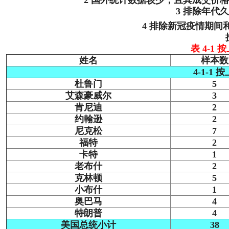
2 国外统计数据较少，且其成交价
3 排除年代
4 排除新冠疫情期间和
表 4-1
姓名
样本数
4-1-
杜鲁门
5
艾森豪威尔
3
肯尼迪
2
约翰逊
2
尼克松
7
福特
2
卡特
1
老布什
2
克林顿
5
小布什
1
奥巴马
4
特朗普
4
美国总统小计
38