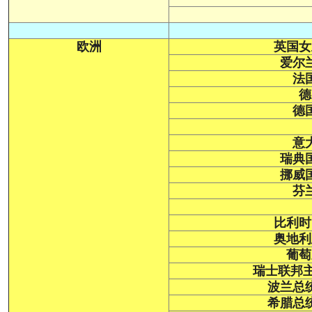
欧洲
英国女
爱尔
法
德
德
意
瑞典
挪威
芬
比利时
奥地利
葡萄
瑞士联邦
波兰总
希腊总