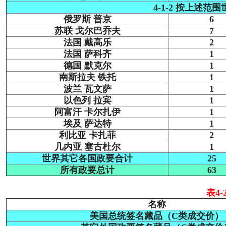
4-1-2 按上述范
俄罗斯 普京
6
苏联 戈尔巴乔夫
7
法国 戴高乐
2
法国 萨科齐
1
德国 默克尔
1
南斯拉夫 铁托
1
波兰 瓦文萨
1
以色列 拉宾
1
阿富汗 卡尔扎伊
1
埃及 萨达特
1
利比亚 卡扎菲
2
几内亚 塞古杜尔
1
世界其它各国政要合计
25
所有政要总计
63
表4
名称
美国总统签名藏品（C类成交价）