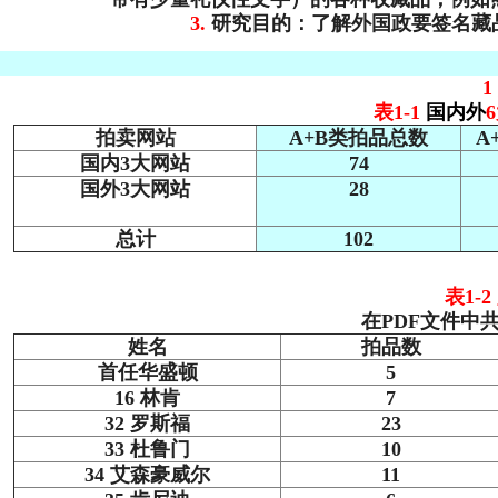
3.
研究目的：了解外国政要签名藏
表1-1
国内外
拍卖网站
A+B类拍品总数
A
国内3大网站
74
国外3大网站
28
总计
102
表1-
在PDF文件中
姓名
拍品数
首任华盛顿
5
16 林肯
7
32 罗斯福
23
33 杜鲁门
10
34 艾森豪威尔
11