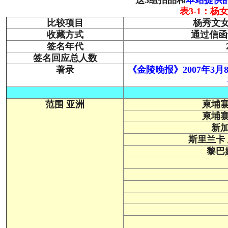
这3组拍品和
本站提供
表3-1：
比较项目
杨秀文女
收藏方式
通过信函
签名年代
签名回应总人数
著录
《金陵晚报》2007年3
范围 亚洲
柬埔寨
柬埔寨
新加
斯里兰卡
黎巴