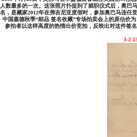
人数最多的一次。这张照片扑捉到了就职仪式后，奥巴
名，是藏家2012年在弗吉尼亚度假时，参加奥巴马连任
中国嘉德秋季“邮品 签名收藏”专场拍卖会上的原估价为150
参拍者以这样高度的热情出价竞拍，反映出对这件签名
3-