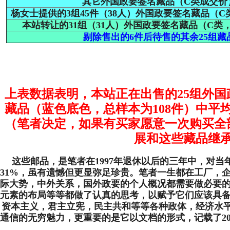
其它外国政要签名藏品（C类成交价
杨女士提供的3组45件（38人）外国政要签名藏品（C类
本站转让的31组（31人）外国政要签名藏品（C类，
剔除售出的6件后待售的其余25组藏
上表数据表明，本站正在出售的25组外国
藏品（蓝色底色，总样本为108件）中平均
（笔者决定，如果有买家愿意一次购买全
展和这些藏品继
这些邮品，是笔者在1997年退休以后的三年中，对当
31%，虽有遗憾但更显弥足珍贵。笔者一生都在工厂，
际大势，中外关系，国外政要的个人概况都需要做必要
元素的布局等等都做了认真的思考，以赋予它们应该具
资本主义，君主立宪，民主共和等等各种政体，经济水平从
通信的无穷魅力，更重要的是它以文档的形式，记载了2