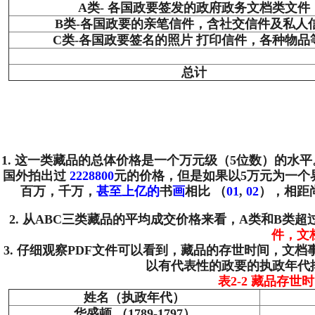
A类- 各国政要签发的政府政务文档类文件
B类-各国政要的亲笔信件，含社交信件及私人
C类-各国政要签名的照片 打印信件，各种物品
总计
1. 这一类藏品的总体价格是一个万元级（5位数）的
国外拍出过
2228800
元的价格，但是如果以5万元为一个界
百万，千万，
甚至上亿的
书
画
相比 （
01
,
02
），相距
2. 从ABC三类藏品的平均成交价格来看，A类和B类
件，文
3. 仔细观察PDF文件可以看到，藏品的存世时间，
以有代表性的政要的执政年代
表2-2 藏品存
姓名（执政年代）
华盛顿 （1789-1797）