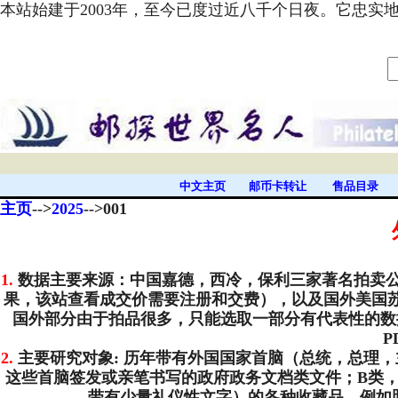
本站始建于2003年，至今已度过近八千个日夜。它忠
中文主页
邮币卡转让
售品目录
主页
-->
2025
-->001
1.
数据主要来源：中国嘉德，西冷，保利三家著名拍卖公司发
果，该站查看成交价需要注册和交费），以及国外美国苏富比
国外部分由于拍品很多，只能选取一部分有代表性的数
P
2.
主要研究对象: 历年带有外国国家首脑（总统，总理
这些首脑签发或亲笔书写的政府政务文档类文件；B类
带有少量礼仪性文字）的各种收藏品，例如