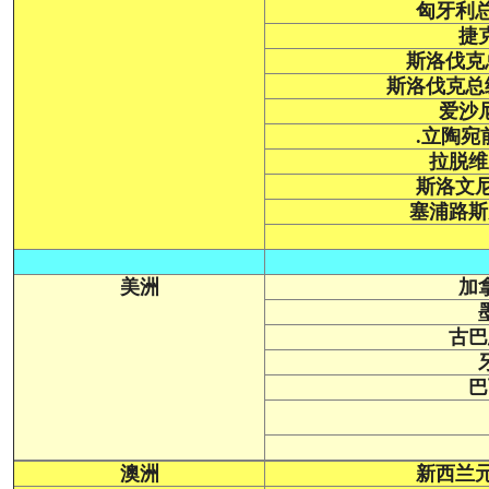
匈牙利
捷
斯洛伐克
斯洛伐克总
爱沙
.立陶
拉脱维
斯洛文
塞浦路斯
美洲
加
古巴
巴
澳洲
新西兰