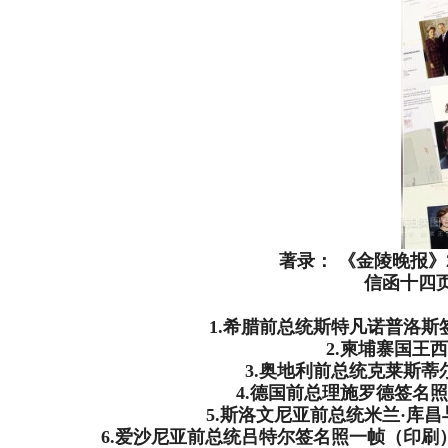
著录： 《金陵晚报》
信函十四
1.希腊前总统斯特凡诺普洛斯
2.柬埔寨国王
3.奥地利前总统克莱斯蒂
4.德国前总理施罗德签名
5.斯洛文尼亚前总统米兰·库
6.爱沙尼亚前总统吕特尔签名照一帧（印刷）