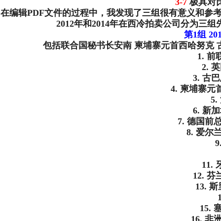
3-7
极具对
在编辑PDF文件的过程中，我发现了三组很有意义和参
2012年和2014年在西冷拍卖公司分为三
第1组 2
包括联合国秘书长安南 柬埔寨元首西哈努克 
1.
2.
3. 
4. 柬埔寨
5
6. 
7. 德国
8. 爱
11
12.
13.
15
16.