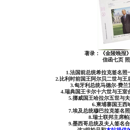
著录：《金陵晚报》
信函七页 
1.法国前总统希拉克签名照
2.比利时前国王阿尔贝二世与王
3.匈牙利总统马德尔·费
4.瑞典国王卡尔十六世与王室
5.挪威国王哈拉尔五世与
6.柬埔寨国王西
7.埃及总统穆巴拉克签名
8.瑞士联邦主席
9.墨西哥总统及夫人签名