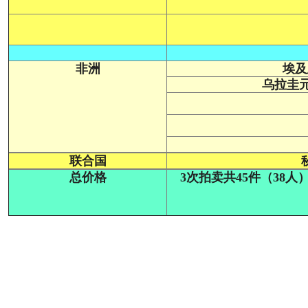
非洲
埃及
乌拉圭
联合国
总价格
3次拍卖共45件（38人