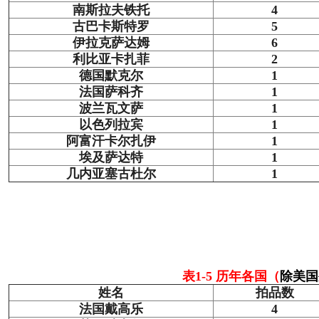
南斯拉夫铁托
4
古巴卡斯特罗
5
伊拉克萨达姆
6
利比亚卡扎菲
2
德国默克尔
1
法国萨科齐
1
波兰瓦文萨
1
以色列拉宾
1
阿富汗卡尔扎伊
1
埃及萨达特
1
几内亚塞古杜尔
1
表1-5 历年各国（
除美国
姓名
拍品数
法国戴高乐
4