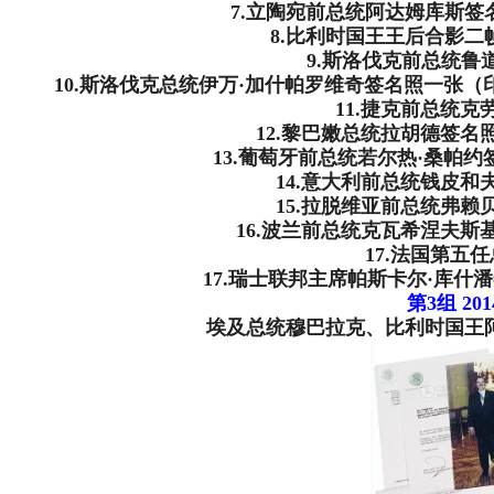
7.立陶宛前总统阿达姆库斯签
8.比利时国王王后合影二
9.斯洛伐克前总统鲁
10.斯洛伐克总统伊万·加什帕罗维奇签名照一张
11.捷克前总统
12.黎巴嫩总统拉胡德签名
13.葡萄牙前总统若尔热·桑帕
14.意大利前总统钱皮和
15.拉脱维亚前总统弗赖
16.波兰前总统克瓦希涅夫斯
17.法国第五
17.瑞士联邦主席帕斯卡尔·库什
第3组 2
埃及总统穆巴拉克、比利时国王