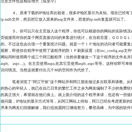
注意文件也会相应增大（或变小）
４。原来下载的IP地址库比较老，很多IP地区显示为未知。现在已经有
ip.mdb文件，然后把它放入原来的asp文件夹，把老的ip.mdb复盖就可以了。
５。你可以只在主页放入这个程序，你也可以根据你的网站的实际情况在
页链接而对你的某个网页直接访问的来客进行统计，在当前百度，ＧＯＯＧＬ
的。不过这也会出现一个重复统计问题。就是一个ＩＰ地址的访问者可能重复
观察，即使你在程序中使用了该程序的防ＩＰ刷新设置（在inc_config.a
网站同时使用两个或三个阿江酷程序（当然你要修改一下这个程序的文件名并同
aspb, aspc....)。在主页使用aspa,在其它页使用aspb, aspc等等
访问情况。当然这就要付出几个Ｍ的空间作为代价了。
笔者浏览了“阿江守侯”这个网站并和阿江朋友做过多次联系和请教。从网
的热心的年轻人，他已在自己日常的繁忙工作之余为网友编制了不少的免费软
的真正强大，希望就在他们身上。就上面介绍的这个程序来讲，也还有一些值
值问题，IP地址的显示方式等等，从阿江网站上得知，阿江已经在考虑更新
序来为网友们排困解难，我们也祝愿阿江继续努力，攀登高峰，为中国