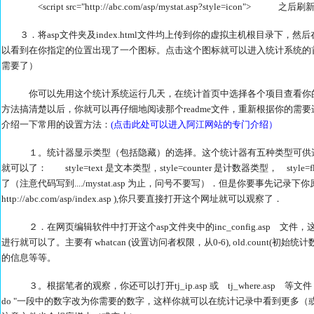
<script src="http://abc.com/asp/mystat.asp?style=icon"> 
３．将asp文件夹及index.html文件均上传到你的虚拟主机根目录下，然后在IE浏
以看到在你指定的位置出现了一个图标。点击这个图标就可以进入统计系统的
需要了）
你可以先用这个统计系统运行几天，在统计首页中选择各个项目查看你的
方法搞清楚以后，你就可以再仔细地阅读那个readme文件，重新根据你的需
介绍一下常用的设置方法：
(点击此处可以进入阿江网站的专门介绍）
１。统计器显示类型（包括隐藏）的选择。这个统计器有五种类型可供选
就可以了： style=text 是文本类型，style=counter 是计数器类型， s
了（注意代码写到..../mystat.asp 为止，问号不要写）．但是你要事先
http://abc.com/asp/index.asp ),你只要直接打开这个网址就可以观察了．
２．在网页编辑软件中打开这个asp文件夹中的inc_config.asp 文
进行就可以了。主要有 whatcan (设置访问者权限，从0-6), old.coun
的信息等等。
３。根据笔者的观察，你还可以打开tj_ip.asp 或 tj_where.asp 等文件，将其
do "一段中的数字改为你需要的数字，这样你就可以在统计记录中看到更多（