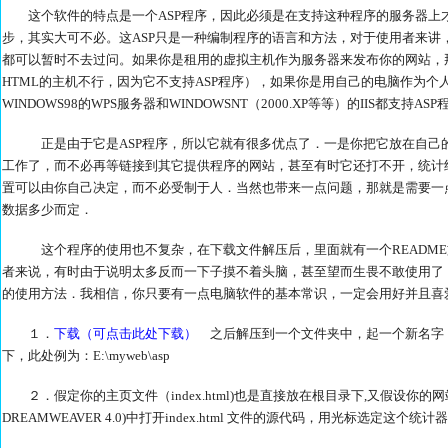
这个软件的特点是一个ASP程序，因此必须是在支持这种程序的服务器上才
步，其实大可不必。这ASP只是一种编制程序的语言和方法，对于使用者来讲
都可以暂时不去过问。如果你是租用的虚拟主机作为服务器来发布你的网站，那
HTML的主机不行，因为它不支持ASP程序），如果你是用自己的电脑作为
WINDOWS98的WPS服务器和WINDOWSNT（2000.XP等等）的IIS都支持ASP
正是由于它是ASP程序，所以它就有很多优点了．一是你把它放在自己的
工作了，而不必再等链接到其它提供程序的网站，甚至有时它还打不开，统计
置可以由你自己决定，而不必受制于人．当然也带来一点问题，那就是需要一点
数据多少而定．
这个程序的使用也不复杂，在下载文件解压后，里面就有一个README
者来说，有时由于说明太多反而一下子摸不着头脑，甚至望而生畏不敢使用了
的使用方法．我相信，你只要有一点电脑软件的基本常识，一定会用好并且喜
１．
下载（可点击此处下载）
之后解压到一个文件夹中，起一个新名字，
下，此处例为：E:\myweb\asp
２．假定你的主页文件（index.html)也是直接放在根目录下,又假设你的网站地址
DREAMWEAVER 4.0)中打开index.html 文件的源代码，用光标选定