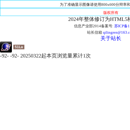
为了准确显示图像请使用800x600分辩率和
版权所有
2024年整体修订为HTML
信息产业部2014备案号:
苏ICP备1
站长信箱
qilingren@163.
关于站长
51La
-
92
-
-
92
-
20250322起本页浏览量累计
1
次