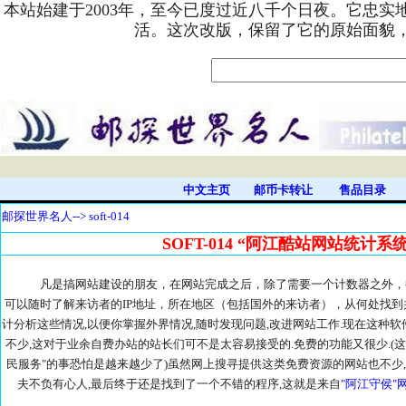
本站始建于2003年，至今已度过近八千个日夜。它忠
活。这次改版，保留了它的原始面貌
中文主页
邮币卡转让
售品目录
邮探世界名人
--> soft-014
SOFT-014 “阿江酷站网站统计系
凡是搞网站建设的朋友，在网站完成之后，除了需要一个计数器之外，很
可以随时了解来访者的IP地址，所在地区（包括国外的来访者），从何处找到并进
计分析这些情况,以便你掌握外界情况,随时发现问题,改进网站工作.现在这种软
不少,这对于业余自费办站的站长们可不是太容易接受的.免费的功能又很少.(这
民服务"的事恐怕是越来越少了)虽然网上搜寻提供这类免费资源的网站也不少,
夫不负有心人,最后终于还是找到了一个不错的程序,这就是来自
"阿江守侯"网站(h