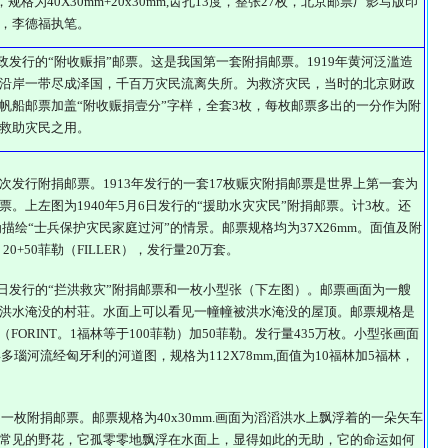
，规格为40X30mm+20x30mm,齿孔13度，整张27枚，北京邮票厂影写版印
，李德福执笔。
华邮政发行的“附收赈捐”邮票。这是我国第一套附捐邮票。1919年黄河泛滥造
沿岸一带尽成泽国，千百万灾民流离失所。为救济灾民，当时的北京财政
帆船邮票加盖“附收赈捐壹分”字样，全套3枚，每枚邮票多出的一分作为附
救助灾民之用。
次发行附捐邮票。1913年发行的一套17枚赈灾附捐邮票是世界上第一套为
。上左图为1940年5月6日发行的“援助水灾灾民”附捐邮票。计3枚。还
描绘“士兵保护灾民家庭过河”的情景。邮票规格均为37X26mm。面值及附
，20+50菲勒（FILLER），发行量20万套。
14日发行的“拦洪救灾”附捐邮票和一枚小型张（下左图）。邮票画面为一艘
洪水淹没的村荘。水面上可以看见一幢幢被洪水淹没的屋顶。邮票规格是
林（FORINT。1福林等于100菲勒）加50菲勒。发行量435万枚。小型张画面
年多瑙河流经匈牙利的河道图，规格为112X78mm,面值为10福林加5福林，
一枚附捐邮票。邮票规格为40x30mm.画面为滔滔洪水上飘浮着的一朵矢车
常见的野花，它孤零零地飘浮在水面上，显得如此的无助，它的命运如何