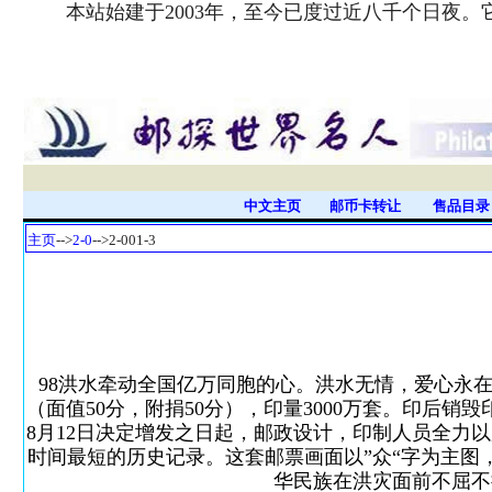
本站始建于2003年，至今已度过近八千个日夜
中文主页
邮币卡转让
售品目
主页
-->
2-0
-->2-001-3
98洪水牵动全国亿万同胞的心。洪水无情，爱心永
（面值50分，附捐50分），印量3000万套。印
8月12日决定增发之日起，邮政设计，印制人员全力
时间最短的历史记录。这套邮票画面以”众“字为主
华民族在洪灾面前不屈不