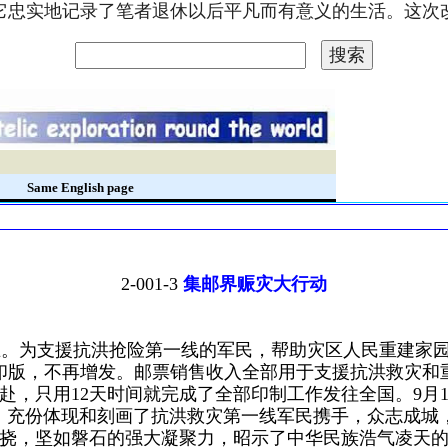
。它忠实地记录了笔者退休以后平凡而有意义的生活。这
录
Same English page
2-001-3
集邮界赈灾大行动
在。为支援抗洪抢险第一线的军民，帮助灾区人民重建家园
后销毁印版，不再增发。邮票销售收入全部用于支援抗洪救灾
以赴，只用12天时间就完成了全部印制工作发往全国。9月
图，充份体现和刻画了抗洪救灾第一线军民携手，众志成城
挠，坚如磐石的强大凝聚力，昭示了中华民族浩气凌天