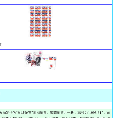
图）
品
邮政局发行的“抗洪赈灾”附捐邮票。该套邮票共一枚，志号为“1998-31”，面