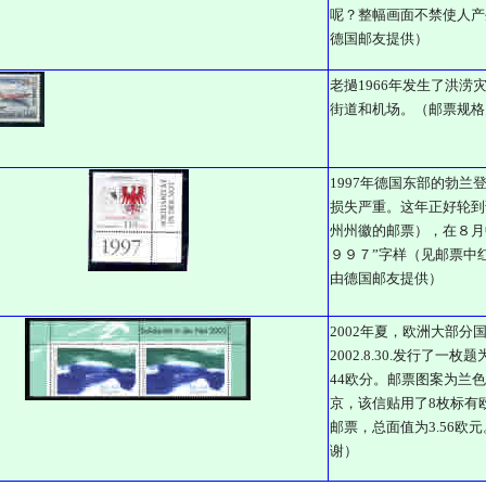
呢？整幅画面不禁使人产
德国邮友提供）
老撾1966年发生了洪涝
街道和机场。（邮票规格为
1997年德国东部的勃
损失严重。这年正好轮到
州州徽的邮票），在８月
９９７”字样（见邮票中
由德国邮友提供）
2002年夏，欧洲大部
2002.8.30.发行了
44欧分。邮票图案为兰
京，该信贴用了8枚标有欧
邮票，总面值为3.56欧
谢）