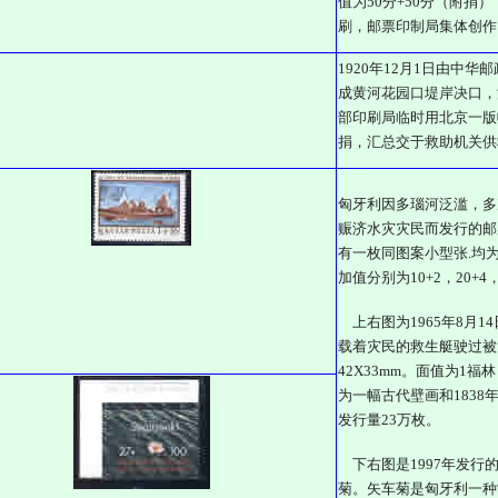
值为50分+50分（附捐）
刷，邮票印制局集体创作
1920年12月1日由中
成黄河花园口堤岸决口，
部印刷局临时用北京一版
捐，汇总交于救助机关供
匈牙利因多瑙河泛滥，多
赈济水灾灾民而发行的邮票
有一枚同图案小型张.均为
加值分别为10+2，20+4
上右图为1965年8月
载着灾民的救生艇驶过被
42X33mm。面值为1福
为一幅古代壁画和1838
发行量23万枚。
下右图是1997年发行的
菊。矢车菊是匈牙利一种