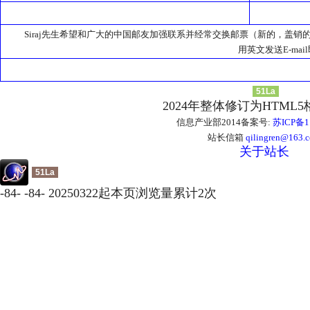
Siraj先生希望和广大的中国邮友加强联系并经常交换邮票（新的，盖销
用英文发送E-mai
51La
2024年整体修订为HTML
信息产业部2014备案号:
苏ICP备1
站长信箱
qilingren@163.
关于站长
51La
-
84
-
-
84
-
20250322起本页浏览量累计
2
次